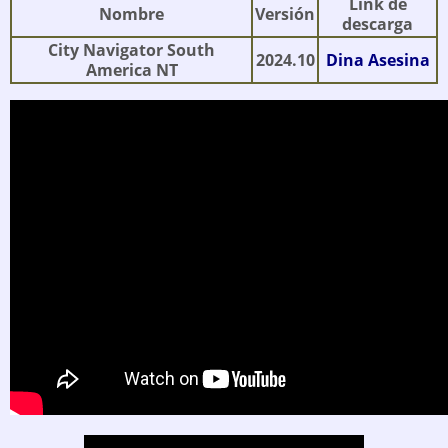
Link de
Nombre
Versión
descarga
City Navigator South
2024.10
Dina Asesina
America NT