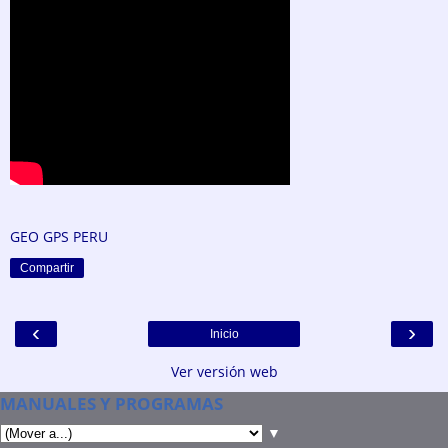
GEO GPS PERU
Compartir
‹
›
Inicio
Ver versión web
MANUALES Y PROGRAMAS
▼