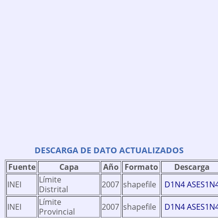
DESCARGA DE DATO ACTUALIZADOS
Fuente
Capa
Año
Formato
Descarga
Límite
INEI
2007
shapefile
D1N4 ASES1N
Distrital
Límite
INEI
2007
shapefile
D1N4 ASES1N
Provincial