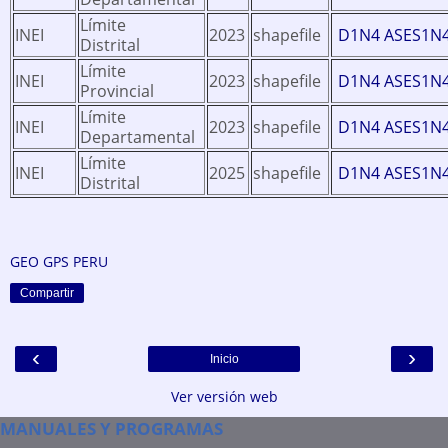
Límite
INEI
2023
shapefile
D1N4 ASES1N
Distrital
Límite
INEI
2023
shapefile
D1N4 ASES1N
Provincial
Límite
INEI
2023
shapefile
D1N4 ASES1N
Departamental
Límite
INEI
2025
shapefile
D1N4 ASES1N
Distrital
GEO GPS PERU
Compartir
‹
›
Inicio
Ver versión web
MANUALES Y PROGRAMAS