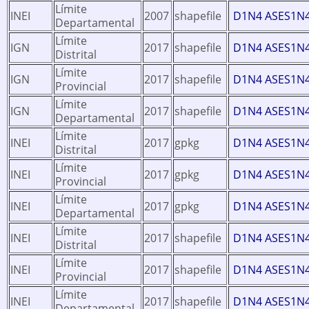
Límite
INEI
2007
shapefile
D1N4 ASES1N
Departamental
Límite
IGN
2017
shapefile
D1N4 ASES1N
Distrital
Límite
IGN
2017
shapefile
D1N4 ASES1N
Provincial
Límite
IGN
2017
shapefile
D1N4 ASES1N
Departamental
Límite
INEI
2017
gpkg
D1N4 ASES1N
Distrital
Límite
INEI
2017
gpkg
D1N4 ASES1N
Provincial
Límite
INEI
2017
gpkg
D1N4 ASES1N
Departamental
Límite
INEI
2017
shapefile
D1N4 ASES1N
Distrital
Límite
INEI
2017
shapefile
D1N4 ASES1N
Provincial
Límite
INEI
2017
shapefile
D1N4 ASES1N
Departamental