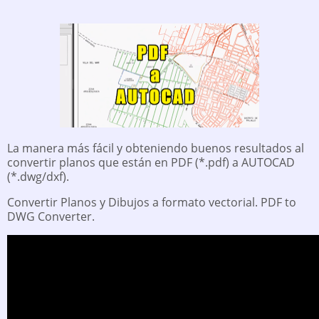
La manera más fácil y obteniendo buenos resultados al
convertir planos que están en PDF (*.pdf) a AUTOCAD
(*.dwg/dxf).
Convertir Planos y Dibujos a formato vectorial. PDF to
DWG Converter.