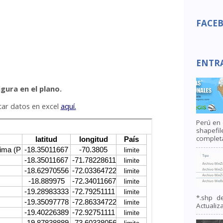
FACE
ENTR
gura en el plano.
tar datos en excel
aquí.
Perú en
shapefi
completa
*.shp de
Actualiza