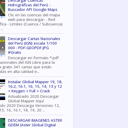
Descargar Cuencas
Hidrográficas del Perú -
Buscador API Google Maps
Clic en las cuencas del mapa
web para descargar: - Red
fica - Límites (Cuenca / Subcuenca)
...
Descargar Cartas Nacionales
del Perú (IGN) escala 1/100
000 - PDF-GEOPDF-JPG
#Gratis
Descargar en formato *.pdf
acionales del IGN Libre para la
 gratis 341 cartas que están
as en alta calidad e...
Instalar Global Mapper 19, 18,
16.2, 16.1, 16, 15, 14, 13 y 12
+ Keygen + Full + Crack
Actualizado 2020 Descargar
Global Mapper Aquí
zado 2020 Descarga Versiones 12,
15, 16, 16.1, 18, 19, 20 ...
DESCARGAR IMAGENES ASTER
GDEM (Aster Global Digital