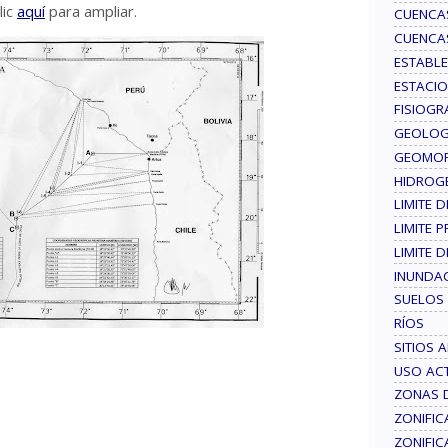
lic
aquí
para ampliar.
CUENCA
CUENCA
ESTABLE
ESTACI
FISIOGR
GEOLOG
GEOMOR
HIDROG
LIMITE 
LIMITE 
LIMITE D
INUNDAC
SUELOS
RÍOS
SITIOS
USO AC
ZONAS D
ZONIFI
ZONIFIC