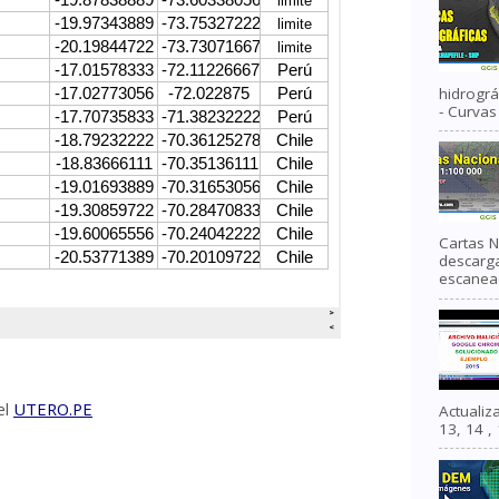
hidrográ
- Curvas 
Cartas N
descarga
escanead
el
UTERO.PE
Actuali
13, 14 , 