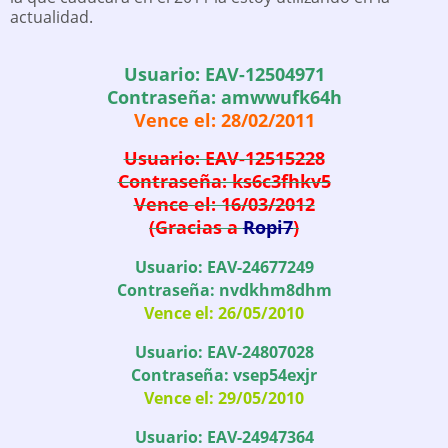
actualidad.
Usuario: EAV-12504971
Contraseña: amwwufk64h
Vence el: 28/02/2011
Usuario: EAV-12515228
Contraseña: ks6c3fhkv5
Vence el: 16/03/2012
(Gracias a
Ropi7
)
Usuario: EAV-24677249
Contraseña: nvdkhm8dhm
Vence el: 26/05/2010
Usuario: EAV-24807028
Contraseña: vsep54exjr
Vence el: 29/05/2010
Usuario: EAV-24947364